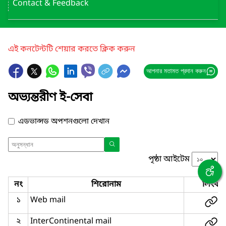
Contact & Feedback
এই কনটেন্টটি শেয়ার করতে ক্লিক করুন
আপনার মতামত প্রদান করুন
অভ্যন্তরীণ ই-সেবা
এডভান্সড অপশনগুলো দেখান
পৃষ্ঠা আইটেম
নং
শিরোনাম
লিংক
১
Web mail
২
InterContinental mail